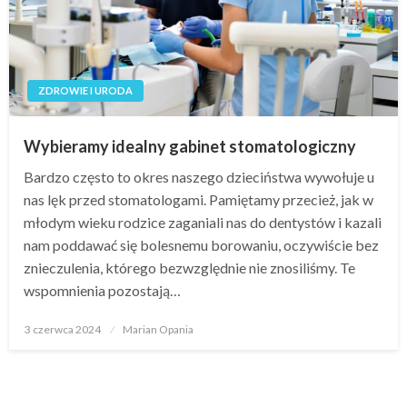
ZDROWIE I URODA
Wybieramy idealny gabinet stomatologiczny
Bardzo często to okres naszego dzieciństwa wywołuje u
nas lęk przed stomatologami. Pamiętamy przecież, jak w
młodym wieku rodzice zaganiali nas do dentystów i kazali
nam poddawać się bolesnemu borowaniu, oczywiście bez
znieczulenia, którego bezwzględnie nie znosiliśmy. Te
wspomnienia pozostają…
Opublikowane
3 czerwca 2024
Marian Opania
w