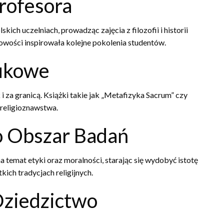
rofesora
kich uczelniach, prowadząc zajęcia z filozofii i historii
howości inspirowała kolejne pokolenia studentów.
ukowe
i za granicą. Książki takie jak „Metafizyka Sacrum” czy
 religioznawstwa.
ko Obszar Badań
 temat etyki oraz moralności, starając się wydobyć istotę
ich tradycjach religijnych.
ziedzictwo