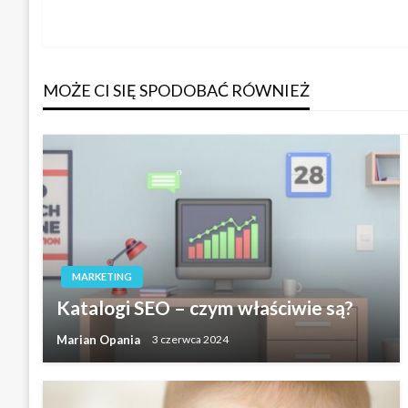
wpis
wpisu
MOŻE CI SIĘ SPODOBAĆ RÓWNIEŻ
MARKETING
Katalogi SEO – czym właściwie są?
Marian Opania
3 czerwca 2024