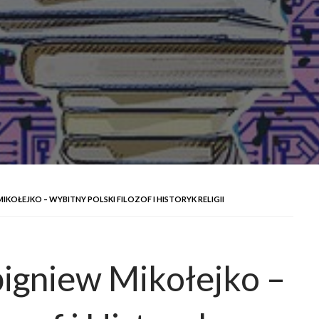
KOŁEJKO – WYBITNY POLSKI FILOZOF I HISTORYK RELIGII
igniew Mikołejko –