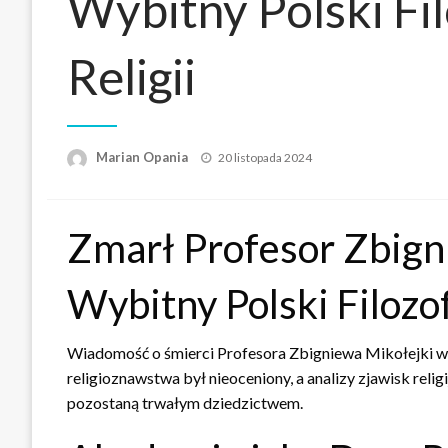
Wybitny Polski Fil
Religii
Opublikowane
Marian Opania
20 listopada 2024
w
Zmarł Profesor Zbign
Wybitny Polski Filozof
Wiadomość o śmierci Profesora Zbigniewa Mikołejki wst
religioznawstwa był nieoceniony, a analizy zjawisk reli
pozostaną trwałym dziedzictwem.