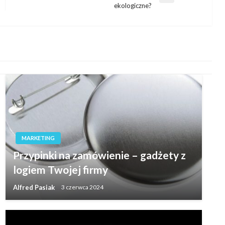
ekologiczne?
wpis
MARKETING
Przypinki na zamówienie – gadżety z
logiem Twojej firmy
Alfred Pasiak
3 czerwca 2024