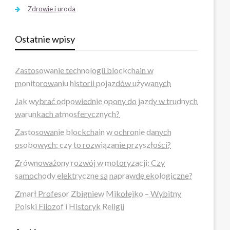
Zdrowie i uroda
Ostatnie wpisy
Zastosowanie technologii blockchain w
monitorowaniu historii pojazdów używanych
Jak wybrać odpowiednie opony do jazdy w trudnych
warunkach atmosferycznych?
Zastosowanie blockchain w ochronie danych
osobowych: czy to rozwiązanie przyszłości?
Zrównoważony rozwój w motoryzacji: Czy
samochody elektryczne są naprawdę ekologiczne?
Zmarł Profesor Zbigniew Mikołejko – Wybitny
Polski Filozof i Historyk Religii