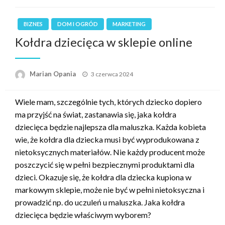
BIZNES
DOM I OGRÓD
MARKETING
Kołdra dziecięca w sklepie online
Opublikowane
Marian Opania
3 czerwca 2024
w
Wiele mam, szczególnie tych, których dziecko dopiero
ma przyjść na świat, zastanawia się, jaka kołdra
dziecięca będzie najlepsza dla maluszka. Każda kobieta
wie, że kołdra dla dziecka musi być wyprodukowana z
nietoksycznych materiałów. Nie każdy producent może
poszczycić się w pełni bezpiecznymi produktami dla
dzieci. Okazuje się, że kołdra dla dziecka kupiona w
markowym sklepie, może nie być w pełni nietoksyczna i
prowadzić np. do uczuleń u maluszka. Jaka kołdra
dziecięca będzie właściwym wyborem?