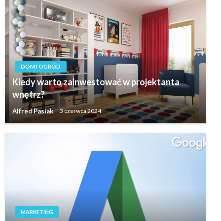
DOM I OGRÓD
Kiedy warto zainwestować w projektanta
wnętrz?
Alfred Pasiak
3 czerwca 2024
MARKETING