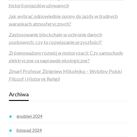
historii pojazdów używanych
Jak wybrać odpowiednie opony do jazdy w trudnych
warunkach atmosferycznych?
Zastosowanie blockchain w ochronie danych
osobowych: czy to rozwiązanie przyszłości?
Zrównoważony rozwój w motoryzacji: Czy samochody
elektryczne są naprawdę ekologiczne?
Zmarł Profesor Zbigniew Mikołejko – Wybitny Polski
Filozof i Historyk Religii
Archiwa
grudzień 2024
listopad 2024