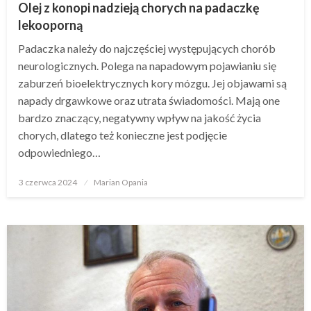
Olej z konopi nadzieją chorych na padaczkę
lekooporną
Padaczka należy do najczęściej występujących chorób
neurologicznych. Polega na napadowym pojawianiu się
zaburzeń bioelektrycznych kory mózgu. Jej objawami są
napady drgawkowe oraz utrata świadomości. Mają one
bardzo znaczący, negatywny wpływ na jakość życia
chorych, dlatego też konieczne jest podjęcie
odpowiedniego…
Opublikowane
3 czerwca 2024
Marian Opania
w