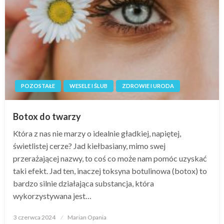
POZOSTAŁE
WESELE I ŚLUB
ZDROWIE I URODA
Botox do twarzy
Która z nas nie marzy o idealnie gładkiej, napiętej,
świetlistej cerze? Jad kiełbasiany, mimo swej
przerażającej nazwy, to coś co może nam pomóc uzyskać
taki efekt. Jad ten, inaczej toksyna botulinowa (botox) to
bardzo silnie działająca substancja, która
wykorzystywana jest…
Opublikowane
3 czerwca 2024
Marian Opania
w