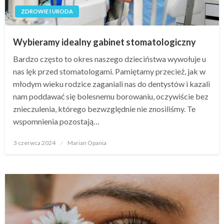
ZDROWIE I URODA
Wybieramy idealny gabinet stomatologiczny
Bardzo często to okres naszego dzieciństwa wywołuje u
nas lęk przed stomatologami. Pamiętamy przecież, jak w
młodym wieku rodzice zaganiali nas do dentystów i kazali
nam poddawać się bolesnemu borowaniu, oczywiście bez
znieczulenia, którego bezwzględnie nie znosiliśmy. Te
wspomnienia pozostają…
Opublikowane
3 czerwca 2024
Marian Opania
w