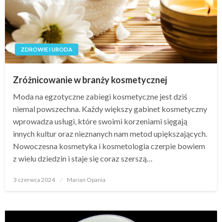
ZDROWIE I URODA
Zróżnicowanie w branży kosmetycznej
Moda na egzotyczne zabiegi kosmetyczne jest dziś
niemal powszechna. Każdy większy gabinet kosmetyczny
wprowadza usługi, które swoimi korzeniami sięgają
innych kultur oraz nieznanych nam metod upiększających.
Nowoczesna kosmetyka i kosmetologia czerpie bowiem
z wielu dziedzin i staje się coraz szerszą…
Opublikowane
3 czerwca 2024
Marian Opania
w