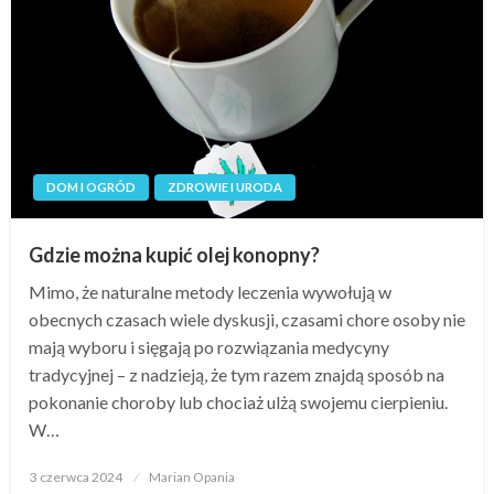
DOM I OGRÓD
ZDROWIE I URODA
Gdzie można kupić olej konopny?
Mimo, że naturalne metody leczenia wywołują w
obecnych czasach wiele dyskusji, czasami chore osoby nie
mają wyboru i sięgają po rozwiązania medycyny
tradycyjnej – z nadzieją, że tym razem znajdą sposób na
pokonanie choroby lub chociaż ulżą swojemu cierpieniu.
W…
Opublikowane
3 czerwca 2024
Marian Opania
w