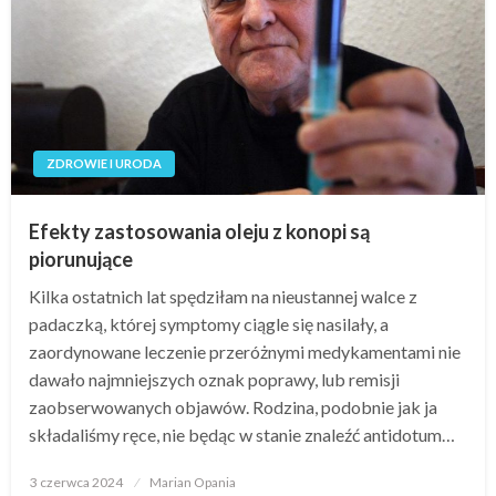
ZDROWIE I URODA
Efekty zastosowania oleju z konopi są
piorunujące
Kilka ostatnich lat spędziłam na nieustannej walce z
padaczką, której symptomy ciągle się nasilały, a
zaordynowane leczenie przeróżnymi medykamentami nie
dawało najmniejszych oznak poprawy, lub remisji
zaobserwowanych objawów. Rodzina, podobnie jak ja
składaliśmy ręce, nie będąc w stanie znaleźć antidotum…
Opublikowane
3 czerwca 2024
Marian Opania
w