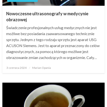
Nowoczesne ultrasonografy w medycynie
obrazowej
Świadczenie profesjonalnych usług medycznych nie jest
możliwe bez posiadania zaawansowanego technicznie
sprzętu. Jednym z tego rodzaju sprzętu jest aparat USG
ACUSON Siemens. Jest to aparat przeznaczony do celów
diagnostycznych, za pomocą którego możliwe jest
obrazowanie zmian zachodzących w organizmie. Cały…
Opublikowane
3 czerwca 2024
Marian Opania
w