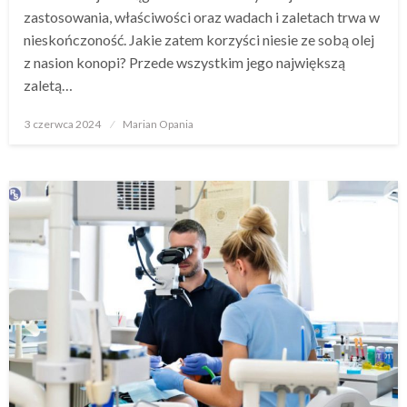
zastosowania, właściwości oraz wadach i zaletach trwa w
nieskończoność. Jakie zatem korzyści niesie ze sobą olej
z nasion konopi? Przede wszystkim jego największą
zaletą…
Opublikowane
3 czerwca 2024
Marian Opania
w