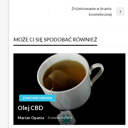
Zróżnicowanie w branży
Nawigacja
Następny
kosmetycznej
wpis
wpisu
MOŻE CI SIĘ SPODOBAĆ RÓWNIEŻ
ZDROWIE I URODA
Olej CBD
Marian Opania
3 czerwca 2024