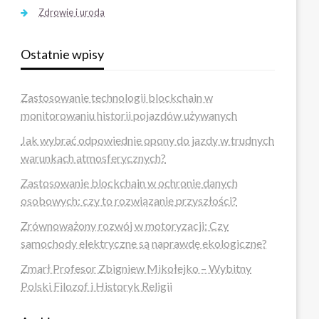
Zdrowie i uroda
Ostatnie wpisy
Zastosowanie technologii blockchain w
monitorowaniu historii pojazdów używanych
Jak wybrać odpowiednie opony do jazdy w trudnych
warunkach atmosferycznych?
Zastosowanie blockchain w ochronie danych
osobowych: czy to rozwiązanie przyszłości?
Zrównoważony rozwój w motoryzacji: Czy
samochody elektryczne są naprawdę ekologiczne?
Zmarł Profesor Zbigniew Mikołejko – Wybitny
Polski Filozof i Historyk Religii