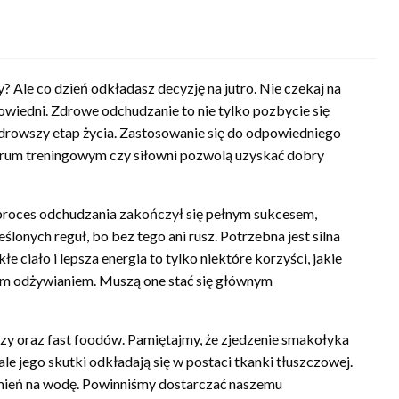
? Ale co dzień odkładasz decyzję na jutro. Nie czekaj na
powiedni. Zdrowe odchudzanie to nie tylko pozbycie się
zdrowszy etap życia. Zastosowanie się do odpowiedniego
trum treningowym czy siłowni pozwolą uzyskać dobry
 proces odchudzania zakończył się pełnym sukcesem,
lonych reguł, bo bez tego ani rusz. Potrzebna jest silna
e ciało i lepsza energia to tylko niektóre korzyści, jakie
ym odżywianiem. Muszą one stać się głównym
zy oraz fast foodów. Pamiętajmy, że zjedzenie smakołyka
e jego skutki odkładają się w postaci tkanki tłuszczowej.
amień na wodę. Powinniśmy dostarczać naszemu