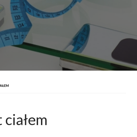
IAŁEM
t ciałem