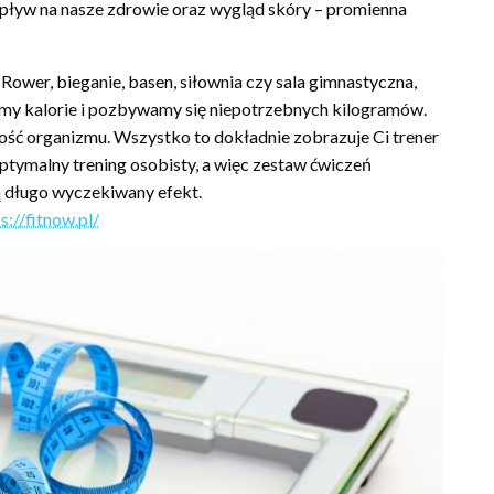
pływ na nasze zdrowie oraz wygląd skóry – promienna
ower, bieganie, basen, siłownia czy sala gimnastyczna,
lamy kalorie i pozbywamy się niepotrzebnych kilogramów.
ć organizmu. Wszystko to dokładnie zobrazuje Ci trener
optymalny trening osobisty, a więc zestaw ćwiczeń
ą długo wyczekiwany efekt.
s://fitnow.pl/