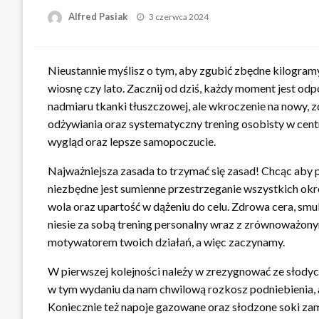
Opublikowane
Alfred Pasiak
3 czerwca 2024
w
Nieustannie myślisz o tym, aby zgubić zbędne kilogramy
wiosnę czy lato. Zacznij od dziś, każdy moment jest od
nadmiaru tkanki tłuszczowej, ale wkroczenie na nowy, 
odżywiania oraz systematyczny trening osobisty w cen
wygląd oraz lepsze samopoczucie.
Najważniejsza zasada to trzymać się zasad! Chcąc aby
niezbędne jest sumienne przestrzeganie wszystkich okreś
wola oraz upartość w dążeniu do celu. Zdrowa cera, smukł
niesie za sobą trening personalny wraz z zrównoważon
motywatorem twoich działań, a więc zaczynamy.
W pierwszej kolejności należy w zrezygnować ze słodyc
w tym wydaniu da nam chwilową rozkosz podniebienia, al
Koniecznie też napoje gazowane oraz słodzone soki z