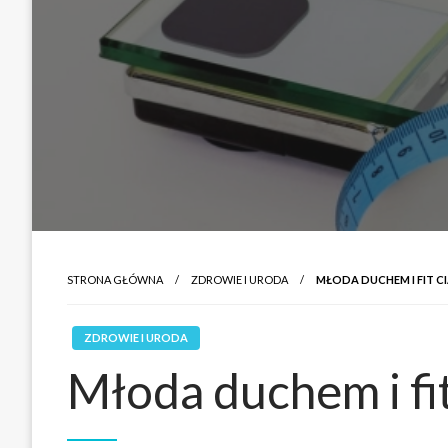
STRONA GŁÓWNA
ZDROWIE I URODA
MŁODA DUCHEM I FIT C
ZDROWIE I URODA
Młoda duchem i fi