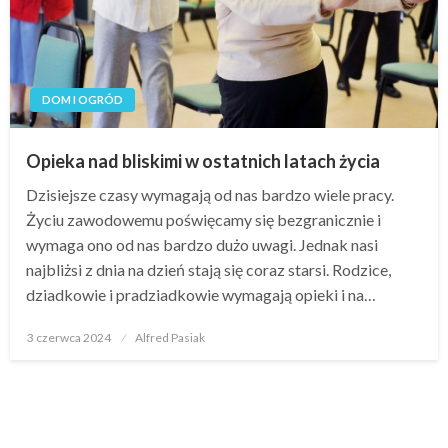
DOM I OGRÓD
Opieka nad bliskimi w ostatnich latach życia
Dzisiejsze czasy wymagają od nas bardzo wiele pracy.
Życiu zawodowemu poświęcamy się bezgranicznie i
wymaga ono od nas bardzo dużo uwagi. Jednak nasi
najbliżsi z dnia na dzień stają się coraz starsi. Rodzice,
dziadkowie i pradziadkowie wymagają opieki i na…
Opublikowane
3 czerwca 2024
Alfred Pasiak
w