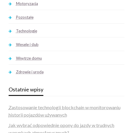
Motoryzacja
Pozostałe
Technologie
Wesele i ślub
Wnętrze domu
Zdrowie i uroda
Ostatnie wpisy
Zastosowanie technologii blockchain w monitorowaniu
historii pojazdów używanych
Jak wybrać odpowiednie opony do jazdy w trudnych
warunkach atmosferycznych?