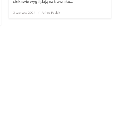
ciekawie wyglądają na trawniku…
Opublikowane
3 czerwca 2024
Alfred Pasiak
w