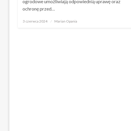
ogrodowe umożliwiają odpowiednią uprawę oraz
ochronę przed…
Opublikowane
3 czerwca 2024
Marian Opania
w