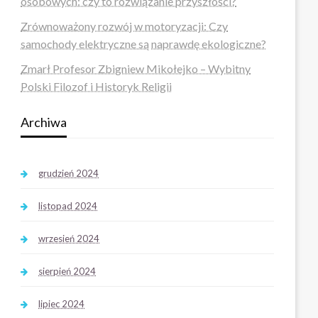
osobowych: czy to rozwiązanie przyszłości?
Zrównoważony rozwój w motoryzacji: Czy
samochody elektryczne są naprawdę ekologiczne?
Zmarł Profesor Zbigniew Mikołejko – Wybitny
Polski Filozof i Historyk Religii
Archiwa
grudzień 2024
listopad 2024
wrzesień 2024
sierpień 2024
lipiec 2024