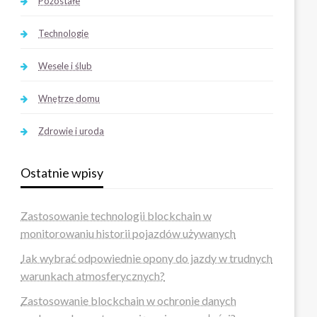
Pozostałe
Technologie
Wesele i ślub
Wnętrze domu
Zdrowie i uroda
Ostatnie wpisy
Zastosowanie technologii blockchain w
monitorowaniu historii pojazdów używanych
Jak wybrać odpowiednie opony do jazdy w trudnych
warunkach atmosferycznych?
Zastosowanie blockchain w ochronie danych