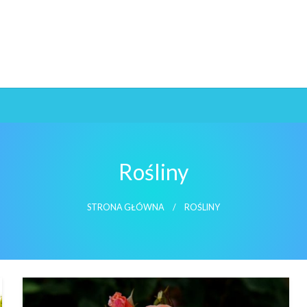
Rośliny
STRONA GŁÓWNA
ROŚLINY