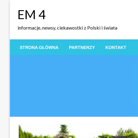
Skip
EM 4
to
content
informacje, newsy, ciekawostki z Polski i świata
STRONA GŁÓWNA
PARTNERZY
KONTAKT