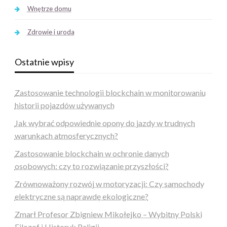
Wnętrze domu
Zdrowie i uroda
Ostatnie wpisy
Zastosowanie technologii blockchain w monitorowaniu
historii pojazdów używanych
Jak wybrać odpowiednie opony do jazdy w trudnych
warunkach atmosferycznych?
Zastosowanie blockchain w ochronie danych
osobowych: czy to rozwiązanie przyszłości?
Zrównoważony rozwój w motoryzacji: Czy samochody
elektryczne są naprawdę ekologiczne?
Zmarł Profesor Zbigniew Mikołejko – Wybitny Polski
Filozof i Historyk Religii