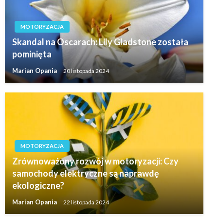
MOTORYZACJA
Skandal na Oscarach: Lily Gladstone została
pominięta
Marian Opania
20 listopada 2024
MOTORYZACJA
Zrównoważony rozwój w motoryzacji: Czy
samochody elektryczne są naprawdę
ekologiczne?
Marian Opania
22 listopada 2024