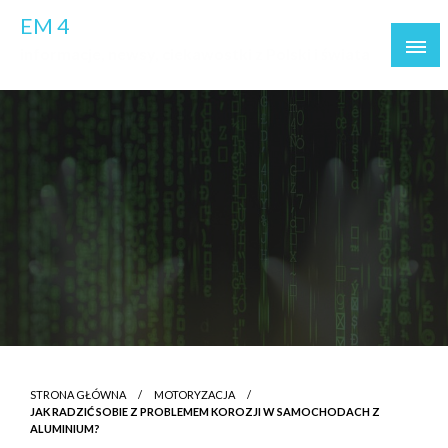
Skip
EM 4
to
informacje, newsy, ciekawostki z Polski i świata
content
STRONA GŁÓWNA
MOTORYZACJA
JAK RADZIĆ SOBIE Z PROBLEMEM KOROZJI W SAMOCHODACH Z
ALUMINIUM?