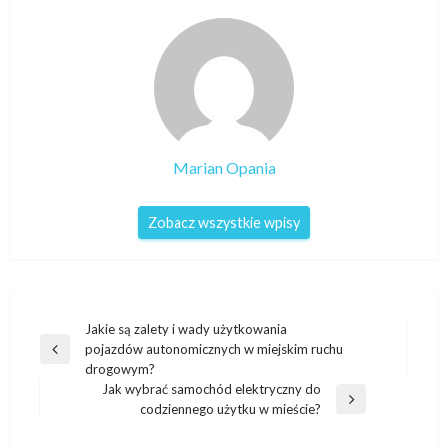
Marian Opania
Zobacz wszystkie wpisy
Nawigacja
Jakie są zalety i wady użytkowania
pojazdów autonomicznych w miejskim ruchu
wpisu
Poprzedni
drogowym?
wpis
Jak wybrać samochód elektryczny do
Następny
codziennego użytku w mieście?
wpis