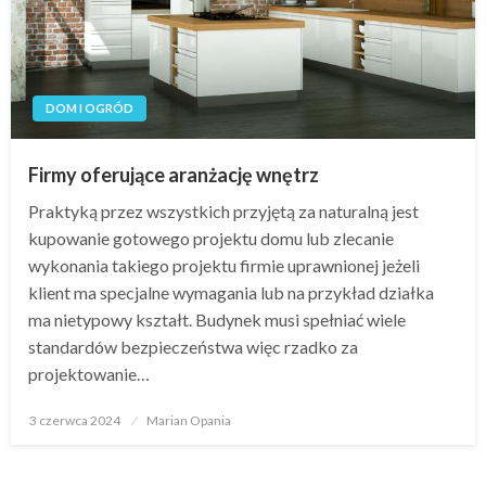
DOM I OGRÓD
Firmy oferujące aranżację wnętrz
Praktyką przez wszystkich przyjętą za naturalną jest
kupowanie gotowego projektu domu lub zlecanie
wykonania takiego projektu firmie uprawnionej jeżeli
klient ma specjalne wymagania lub na przykład działka
ma nietypowy kształt. Budynek musi spełniać wiele
standardów bezpieczeństwa więc rzadko za
projektowanie…
Opublikowane
3 czerwca 2024
Marian Opania
w