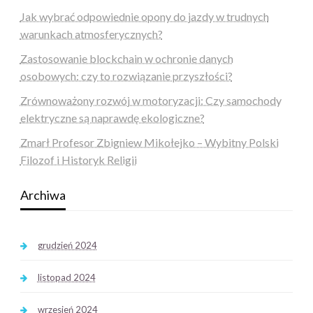
Jak wybrać odpowiednie opony do jazdy w trudnych
warunkach atmosferycznych?
Zastosowanie blockchain w ochronie danych
osobowych: czy to rozwiązanie przyszłości?
Zrównoważony rozwój w motoryzacji: Czy samochody
elektryczne są naprawdę ekologiczne?
Zmarł Profesor Zbigniew Mikołejko – Wybitny Polski
Filozof i Historyk Religii
Archiwa
grudzień 2024
listopad 2024
wrzesień 2024