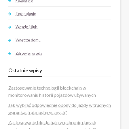
Pozostałe
Technologie
Wesele i ślub
Wnętrze domu
Zdrowie i uroda
Ostatnie wpisy
Zastosowanie technologii blockchain w
monitorowaniu historii pojazdów używanych
Jak wybrać odpowiednie opony do jazdy w trudnych
warunkach atmosferycznych?
Zastosowanie blockchain w ochronie danych