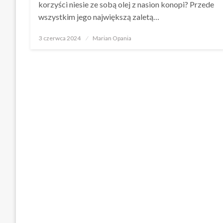
korzyści niesie ze sobą olej z nasion konopi? Przede
wszystkim jego największą zaletą…
Opublikowane
3 czerwca 2024
Marian Opania
w