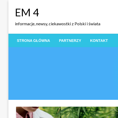
Skip
EM 4
to
content
informacje, newsy, ciekawostki z Polski i świata
STRONA GŁÓWNA
PARTNERZY
KONTAKT