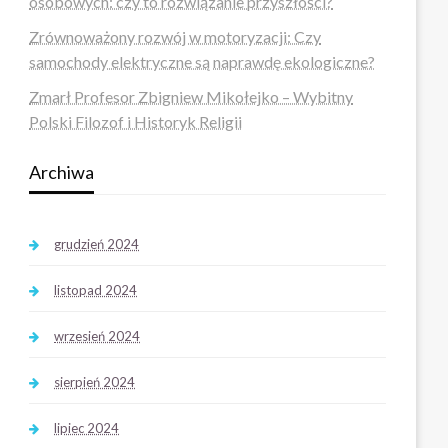
osobowych: czy to rozwiązanie przyszłości?
Zrównoważony rozwój w motoryzacji: Czy
samochody elektryczne są naprawdę ekologiczne?
Zmarł Profesor Zbigniew Mikołejko – Wybitny
Polski Filozof i Historyk Religii
Archiwa
grudzień 2024
listopad 2024
wrzesień 2024
sierpień 2024
lipiec 2024