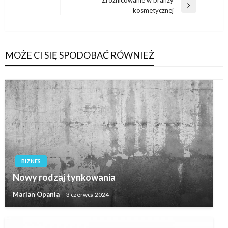
Nawigacja
Zróżnicowanie w branży
Następny
kosmetycznej
wpisu
wpis
MOŻE CI SIĘ SPODOBAĆ RÓWNIEŻ
BIZNES
Nowy rodzaj tynkowania
Marian Opania
3 czerwca 2024