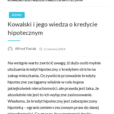
KOWALSKI I JEGO WIEDZA O KREDYCIE HIPOTECZNYM
BIZNES
Kowalski i jego wiedza o kredycie
hipotecznym
Opublikowane
Alfred Pasiak
3 czerwca 2024
w
Na wstępie warto zwrócić uwagę, iż dużo osób mylnie
utożsamia kredyt hipoteczny z kredytem stricte na
zakup mieszkania. Oczywiście przeważnie kredyty
hipoteczne zaciągamy właśnie w celu kupna
jakiejkolwiek nieruchomości, ale prawda jest taka, że
absolutnie nie jest to ich wyłączne zastosowanie.
Wiadomo, że kredyt hipoteczny jest zabezpieczony
hipoteką – ograniczeniem rzeczowym praw do danej
nieruchomości. Co znaczy, że w momencie braku