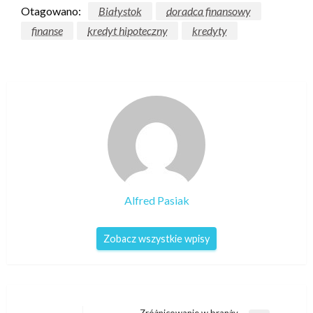
Otagowano:
Białystok
doradca finansowy
finanse
kredyt hipoteczny
kredyty
Alfred Pasiak
Zobacz wszystkie wpisy