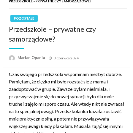
PRZEDSZKOLE – PRYWATNE CZY SAMORZĄDOWE?
POZOSTAŁE
Przedszkole – prywatne czy
samorządowe?
Opublikowane
Marian Opania
3 czerwca 2024
w
Czas swojego przedszkola wspominam niezbyt dobrze.
Pamiętam, że ciężko mi było rozstać się z mamą i
zaadoptować w grupie. Zawsze byłam nieśmiała, i
przyzwyczajenie się do nowej sytuacji było dla mnie
trudne i zajęło mi sporo czasu. Ale wtedy nikt nie zwracał
na to specjalnej uwagi. Przedszkolanka kazała zostawić
mnie praktycznie siłą, a potem nie przywiązywała
większej uwagi kiedy płakałam. Musiała zająć się innymi