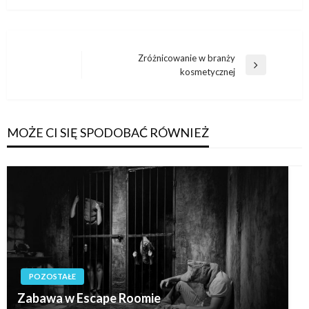
Nawigacja
Zróżnicowanie w branży
Następny
kosmetycznej
wpisu
wpis
MOŻE CI SIĘ SPODOBAĆ RÓWNIEŻ
POZOSTAŁE
Zabawa w Escape Roomie