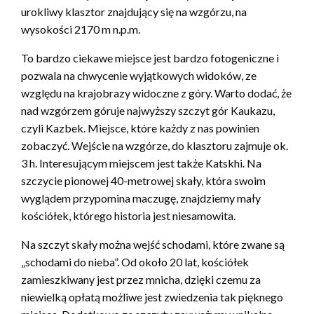
urokliwy klasztor znajdujący się na wzgórzu, na
wysokości 2170 m n.p.m.
To bardzo ciekawe miejsce jest bardzo fotogeniczne i
pozwala na chwycenie wyjątkowych widoków, ze
względu na krajobrazy widoczne z góry. Warto dodać, że
nad wzgórzem góruje najwyższy szczyt gór Kaukazu,
czyli Kazbek. Miejsce, które każdy z nas powinien
zobaczyć. Wejście na wzgórze, do klasztoru zajmuje ok.
3 h. Interesującym miejscem jest także Katskhi. Na
szczycie pionowej 40-metrowej skały, która swoim
wyglądem przypomina maczugę, znajdziemy mały
kościółek, którego historia jest niesamowita.
Na szczyt skały można wejść schodami, które zwane są
„schodami do nieba”. Od około 20 lat, kościółek
zamieszkiwany jest przez mnicha, dzięki czemu za
niewielką opłatą możliwe jest zwiedzenia tak pięknego