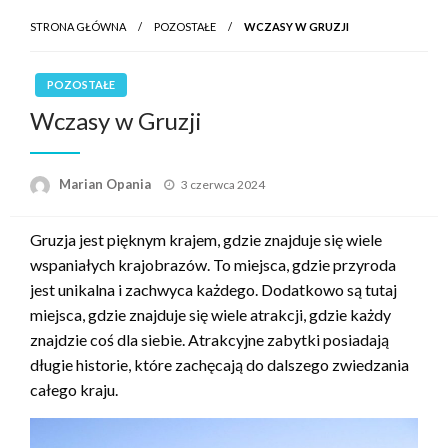
STRONA GŁÓWNA
POZOSTAŁE
WCZASY W GRUZJI
POZOSTAŁE
Wczasy w Gruzji
Opublikowane
Marian Opania
3 czerwca 2024
w
Gruzja jest pięknym krajem, gdzie znajduje się wiele
wspaniałych krajobrazów. To miejsca, gdzie przyroda
jest unikalna i zachwyca każdego. Dodatkowo są tutaj
miejsca, gdzie znajduje się wiele atrakcji, gdzie każdy
znajdzie coś dla siebie. Atrakcyjne zabytki posiadają
długie historie, które zachęcają do dalszego zwiedzania
całego kraju.