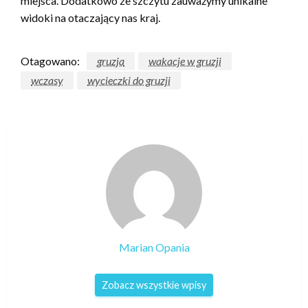
miejsca. Dodatkowo ze szczytu zauważymy unikalne
widoki na otaczający nas kraj.
Otagowano:
gruzja
wakacje w gruzji
wczasy
wycieczki do gruzji
Marian Opania
Zobacz wszystkie wpisy