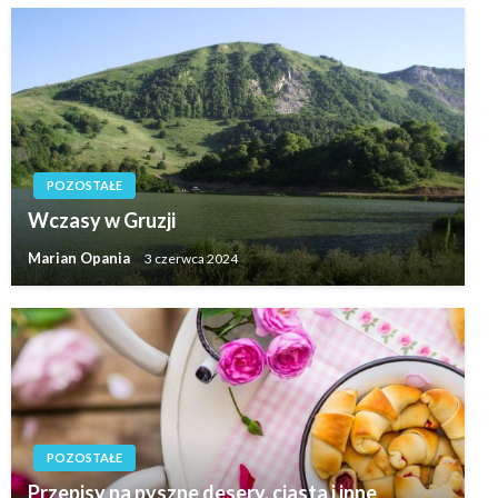
POZOSTAŁE
Wczasy w Gruzji
Marian Opania
3 czerwca 2024
POZOSTAŁE
Przepisy na pyszne desery, ciasta i inne