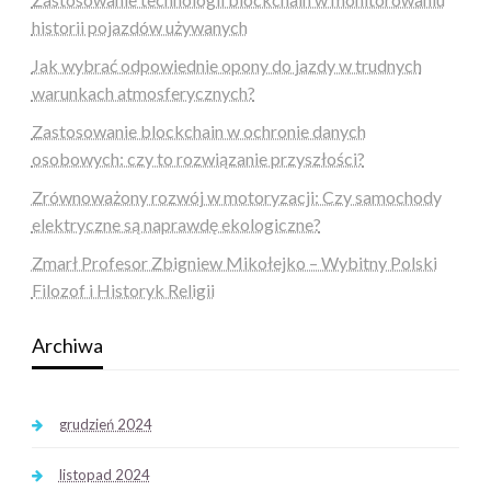
historii pojazdów używanych
Jak wybrać odpowiednie opony do jazdy w trudnych
warunkach atmosferycznych?
Zastosowanie blockchain w ochronie danych
osobowych: czy to rozwiązanie przyszłości?
Zrównoważony rozwój w motoryzacji: Czy samochody
elektryczne są naprawdę ekologiczne?
Zmarł Profesor Zbigniew Mikołejko – Wybitny Polski
Filozof i Historyk Religii
Archiwa
grudzień 2024
listopad 2024