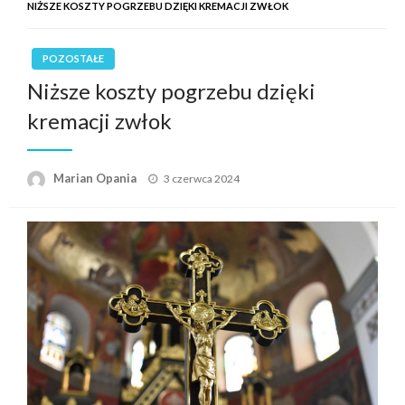
NIŻSZE KOSZTY POGRZEBU DZIĘKI KREMACJI ZWŁOK
POZOSTAŁE
Niższe koszty pogrzebu dzięki
kremacji zwłok
Opublikowane
Marian Opania
3 czerwca 2024
w